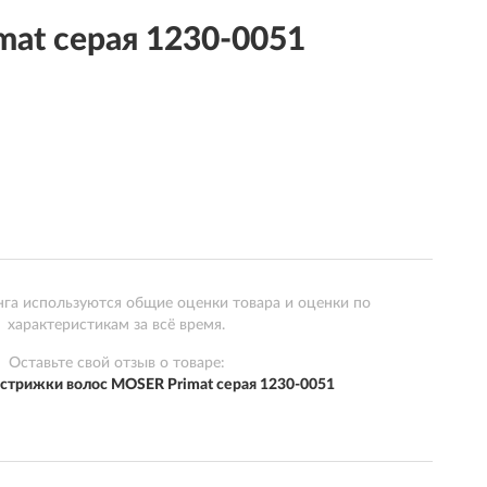
at серая 1230-0051
нга используются общие оценки товара и оценки по
характеристикам за всё время.
Оставьте свой отзыв о товаре:
стрижки волос MOSER Primat серая 1230-0051