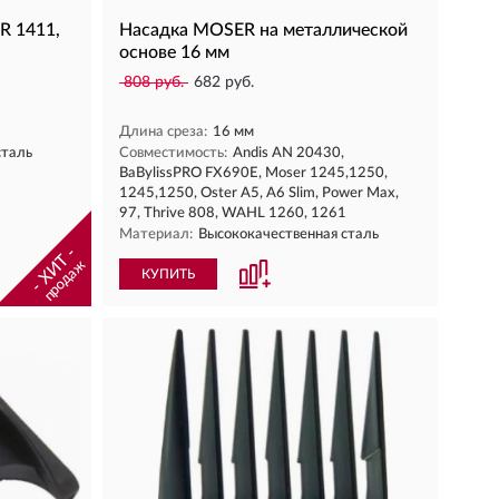
R 1411,
Насадка MOSER на металлической
основе 16 мм
808 руб.
682 руб.
Длина среза:
16 мм
сталь
Совместимость:
Andis AN 20430,
BaBylissPRO FX690E, Moser 1245,1250,
1245,1250, Oster A5, A6 Slim, Power Max,
97, Thrive 808, WAHL 1260, 1261
Материал:
Высококачественная сталь
- ХИТ -
продаж
КУПИТЬ