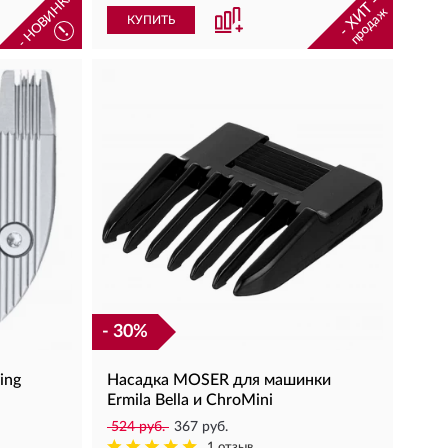
- НОВИНКА -
- ХИТ -
продаж
КУПИТЬ
!
- 30%
ing
Насадка MOSER для машинки
Ermila Bella и ChroMini
524 руб.
367 руб.
1 отзыв