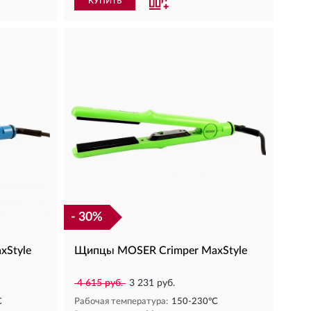
КУПИТЬ
- 30%
xStyle
Щипцы MOSER Crimper MaxStyle
4 615 руб.
3 231 руб.
С
Рабочая температура:
150-230°С