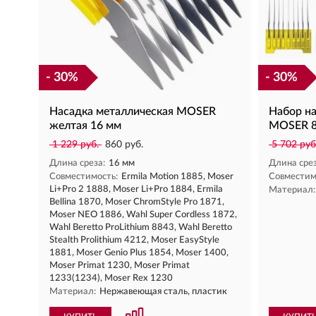
- 30%
- 30%
Насадка металлическая MOSER
Набор н
желтая 16 мм
MOSER 8
1 229 руб.
860 руб.
5 702 руб
Длина среза:
16 мм
Длина срез
Совместимость:
Ermila Motion 1885, Moser
Совместим
Li+Pro 2 1888, Moser Li+Pro 1884, Ermila
Материал:
Bellina 1870, Moser ChromStyle Pro 1871,
Moser NEO 1886, Wahl Super Cordless 1872,
Wahl Beretto ProLithium 8843, Wahl Beretto
Stealth Prolithium 4212, Moser EasyStyle
1881, Moser Genio Plus 1854, Moser 1400,
Moser Primat 1230, Moser Primat
1233(1234), Moser Rex 1230
Материал:
Нержавеющая сталь, пластик