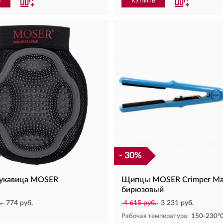
Ь
КУПИТЬ
- 30%
укавица MOSER
Щипцы MOSER Crimper Ma
бирюзовый
.
774 руб.
4 615 руб.
3 231 руб.
Рабочая температура:
150-230°