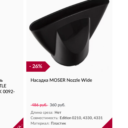
- 26%
ль
Насадка MOSER Nozzle Wide
TLE
 0092-
486 руб.
360 руб.
Длина среза:
Нет
Совместимость:
Edition 0210, 4330, 4331
Материал:
Пластик